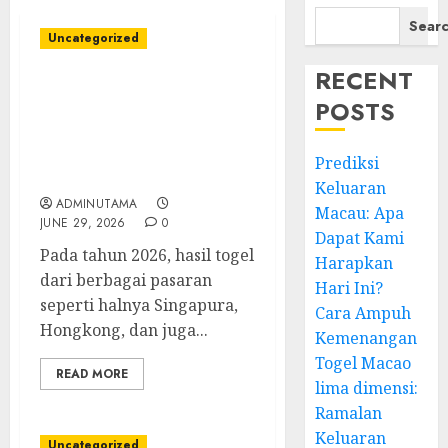
Sear
Uncategorized
RECENT
Strategi Ampuh
POSTS
Menyikapi Pengeluaran
Lotre Singapore,
Hongkong, dan Sidney
Prediksi
2026
Keluaran
ADMINUTAMA
Macau: Apa
JUNE 29, 2026
0
Dapat Kami
Pada tahun 2026, hasil togel
Harapkan
dari berbagai pasaran
Hari Ini?
seperti halnya Singapura,
Cara Ampuh
Hongkong, dan juga...
Kemenangan
Togel Macao
READ MORE
lima dimensi:
Ramalan
Keluaran
Uncategorized