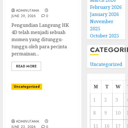
March 2026
Keluaran Togel!
February 2026
ADMINUTAMA
January 2026
JUNE 29, 2026
0
November
Pengundian Langsung HK
2025
4D telah menjadi sebuah
October 2025
momen yang ditunggu-
tunggu oleh para pecinta
CATEGORI
permainan...
Uncategorized
READ MORE
M
T
W
Uncategorized
1
2
3
Tren Keluar Toto : Data
yang Harus
8
9
10
Diperhitungkan
ADMINUTAMA
15
16
17
JUNE 23, 2026
0