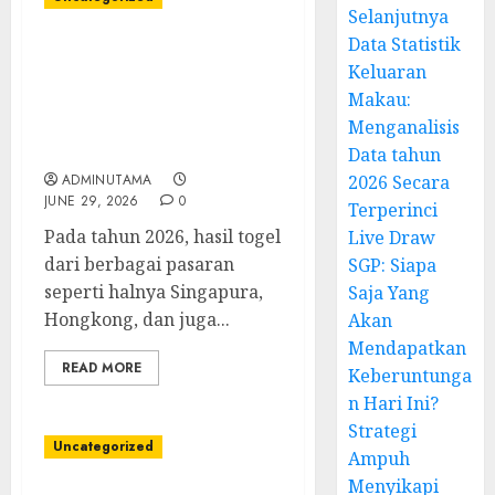
Selanjutnya
Data Statistik
Strategi Ampuh
Keluaran
Menghadapi
Makau:
Pengeluaran Togel
Singapura, Hong Kong,
Menganalisis
dan Sidney 2026
Data tahun
ADMINUTAMA
2026 Secara
JUNE 29, 2026
0
Terperinci
Pada tahun 2026, hasil togel
Live Draw
dari berbagai pasaran
SGP: Siapa
seperti halnya Singapura,
Saja Yang
Hongkong, dan juga...
Akan
Mendapatkan
READ MORE
Keberuntunga
n Hari Ini?
Strategi
Uncategorized
Ampuh
Menyikapi