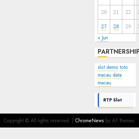
20
21
22
27
28
29
« Jun
PARTNERSHI
slot demo
toto
macau
data
macau
RTP Slot
Copyright © All rights reserved.
|
ChromeNews
by AF themes.