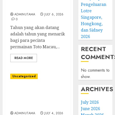
Data tahun 2026 Secara
Pengeluaran
Terperinci
Lotre
ADMINUTAMA
JULY 6, 2026
Singapore,
0
Hongkong,
Tahun yang akan datang
dan Sidney
adalah tahun yang menarik
2026
bagi para pecinta
permainan Toto Macau,...
RECENT
COMMENT
READ MORE
No comments to
show.
Uncategorized
ARCHIVES
Live Draw SGP: Siapa
Saja Yang Akan
Mendapatkan
July 2026
Keberuntungan Hari Ini?
June 2026
ADMINUTAMA
JULY 4, 2026