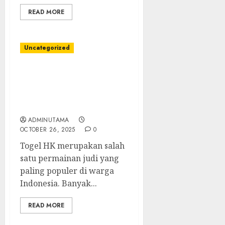
READ MORE
Uncategorized
Togel dua ribu dua puluh
lima: Menyelami Data HK
dan Hasil Pengeluaran
Pengeluaran
ADMINUTAMA
OCTOBER 26, 2025
0
Togel HK merupakan salah
satu permainan judi yang
paling populer di warga
Indonesia. Banyak...
READ MORE