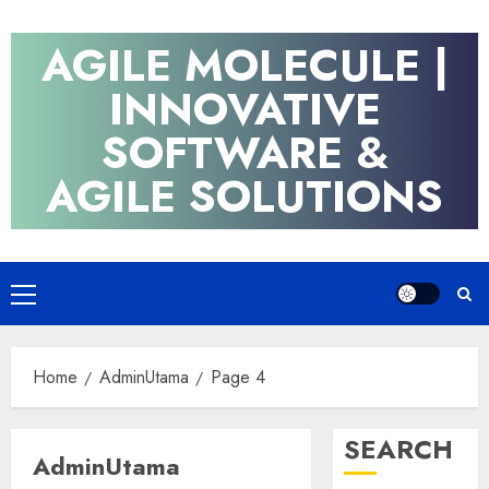
Skip
to
AGILE MOLECULE |
content
INNOVATIVE
SOFTWARE &
AGILE SOLUTIONS
Primary
Menu
Home
AdminUtama
Page 4
SEARCH
AdminUtama