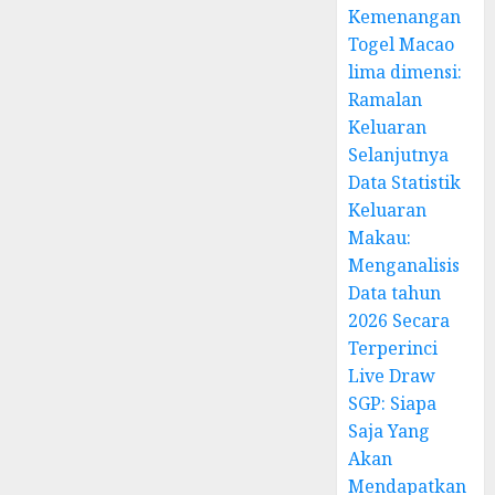
Kemenangan
Togel Macao
lima dimensi:
Ramalan
Keluaran
Selanjutnya
Data Statistik
Keluaran
Makau:
Menganalisis
Data tahun
2026 Secara
Terperinci
Live Draw
SGP: Siapa
Saja Yang
Akan
Mendapatkan