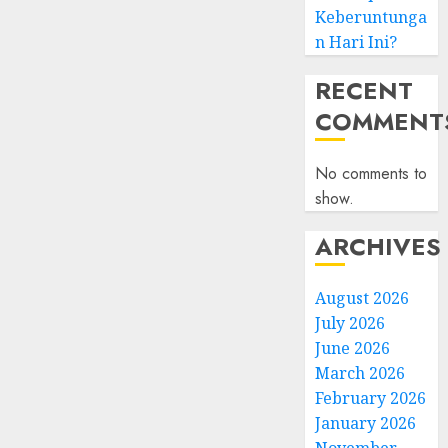
Keberuntunga
n Hari Ini?
RECENT
COMMENT
No comments to
show.
ARCHIVES
August 2026
July 2026
June 2026
March 2026
February 2026
January 2026