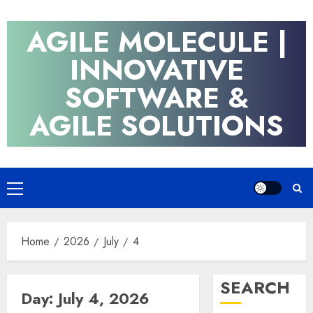
Skip
to
AGILE MOLECULE |
content
INNOVATIVE
SOFTWARE &
AGILE SOLUTIONS
Primary
Menu
Home
2026
July
4
SEARCH
Day:
July 4, 2026