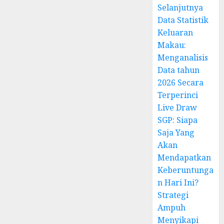
Selanjutnya
Data Statistik
Keluaran
Makau:
Menganalisis
Data tahun
2026 Secara
Terperinci
Live Draw
SGP: Siapa
Saja Yang
Akan
Mendapatkan
Keberuntunga
n Hari Ini?
Strategi
Ampuh
Menyikapi