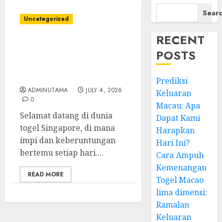
Sear
Uncategorized
RECENT
Live Draw SGP: Siapa
POSTS
Saja Yang Akan
Mendapatkan
Keberuntungan Hari Ini?
Prediksi
ADMINUTAMA
JULY 4, 2026
Keluaran
0
Macau: Apa
Selamat datang di dunia
Dapat Kami
togel Singapore, di mana
Harapkan
impi dan keberuntungan
Hari Ini?
bertemu setiap hari....
Cara Ampuh
Kemenangan
READ MORE
Togel Macao
lima dimensi:
Ramalan
Keluaran