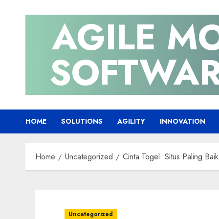
Skip
AGILE MO
to
content
SOFTWAR
HOME
SOLUTIONS
AGILITY
INNOVATION
Home
Uncategorized
Cinta Togel: Situs Paling Ba
Uncategorized