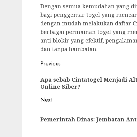
Dengan semua kemudahan yang dita
bagi penggemar togel yang mencari
dengan mudah melakukan daftar Cin
berbagai permainan togel yang men
anti blokir yang efektif, pengala
dan tanpa hambatan.
Post
Previous
navigation
Previous
Apa sebab Cintatogel Menjadi Al
post:
Online Siber?
Next
Next
Pemerintah Dinas: Jembatan Ant
post: