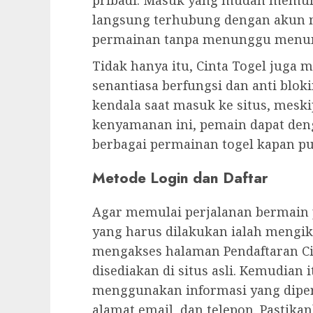
pribadi. Masuk yang mudah memun
langsung terhubung dengan akun me
permainan tanpa menunggu menu
Tidak hanya itu, Cinta Togel juga 
senantiasa berfungsi dan anti blo
kendala saat masuk ke situs, meskip
kenyamanan ini, pemain dapat deng
berbagai permainan togel kapan pu
Metode Login dan Daftar
Agar memulai perjalanan bermain 
yang harus dilakukan ialah mengik
mengakses halaman Pendaftaran Ci
disediakan di situs asli. Kemudian i
menggunakan informasi yang diper
alamat email, dan telepon. Pastika