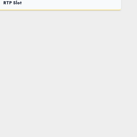
RTP Slot