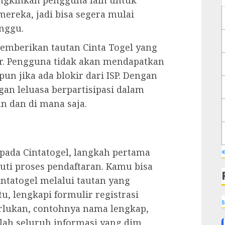
gkinkan pengguna lain untuk
reka, jadi bisa segera mulai
nggu.
memberikan tautan Cinta Togel yang
kir. Pengguna tidak akan mendapatkan
un jika ada blokir dari ISP. Dengan
an leluasa berpartisipasi dalam
n dan di mana saja.
«
pada Cintatogel, langkah pertama
uti proses pendaftaran. Kamu bisa
ntatogel melalui tautan yang
tu, lengkapi formulir registrasi
s
lukan, contohnya nama lengkap,
nlah seluruh informasi yang dim