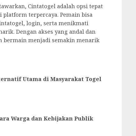
warkan, Cintatogel adalah opsi tepat
 platform terpercaya. Pemain bisa
tatogel, login, serta menikmati
arik. Dengan akses yang andal dan
man bermain menjadi semakin menarik
ternatif Utama di Masyarakat Togel
ara Warga dan Kebijakan Publik