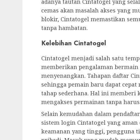
adanya tautan Cintatogel yang sela
cemas akan masalah akses yang mung
blokir, Cintatogel memastikan se
tanpa hambatan.
Kelebihan Cintatogel
Cintatogel menjadi salah satu temp
memberikan pengalaman bermain 
menyenangkan. Tahapan daftar Cint
sehingga pemain baru dapat cepat
tahap sederhana. Hal ini memberi
mengakses permainan tanpa harus 
Selain kemudahan dalam pendaftara
sistem login Cintatogel yang aman
keamanan yang tinggi, pengguna t