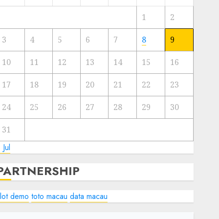
1
2
3
4
5
6
7
8
9
10
11
12
13
14
15
16
17
18
19
20
21
22
23
24
25
26
27
28
29
30
31
 Jul
PARTNERSHIP
lot demo
toto macau
data macau