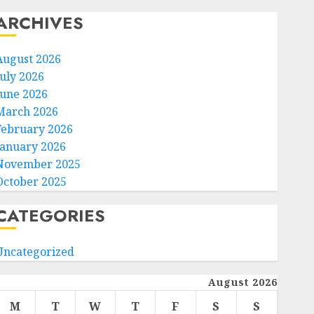
ARCHIVES
August 2026
July 2026
June 2026
March 2026
February 2026
January 2026
November 2025
October 2025
CATEGORIES
Uncategorized
August 2026
M
T
W
T
F
S
S