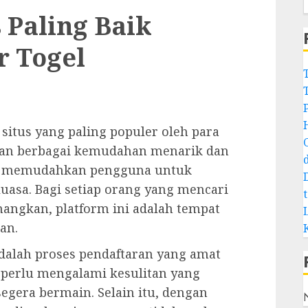
s Paling Baik
 Togel
 situs yang paling populer oleh para
gan berbagai kemudahan menarik dan
ini memudahkan pengguna untuk
uasa. Bagi setiap orang yang mencari
angkan, platform ini adalah tempat
an.
 adalah proses pendaftaran yang amat
k perlu mengalami kesulitan yang
gera bermain. Selain itu, dengan