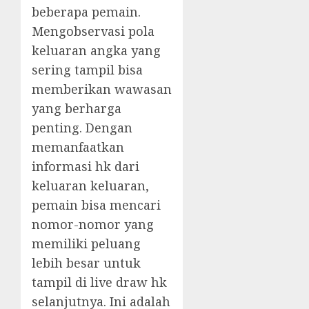
beberapa pemain.
Mengobservasi pola
keluaran angka yang
sering tampil bisa
memberikan wawasan
yang berharga
penting. Dengan
memanfaatkan
informasi hk dari
keluaran keluaran,
pemain bisa mencari
nomor-nomor yang
memiliki peluang
lebih besar untuk
tampil di live draw hk
selanjutnya. Ini adalah