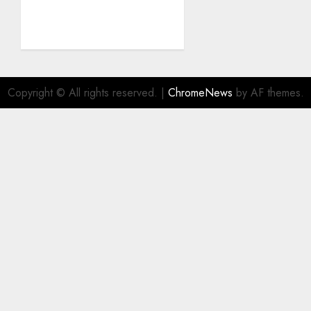
Ramalan Keluaran
Selanjutnya
JULY 27, 2026
0
Copyright © All rights reserved.
|
ChromeNews
by AF themes.