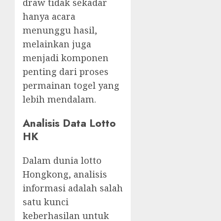
draw tidak sekadar
hanya acara
menunggu hasil,
melainkan juga
menjadi komponen
penting dari proses
permainan togel yang
lebih mendalam.
Analisis Data Lotto
HK
Dalam dunia lotto
Hongkong, analisis
informasi adalah salah
satu kunci
keberhasilan untuk