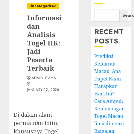
Uncategorized
Sear
Informasi
dan
RECENT
Analisis
POSTS
Togel HK:
Jadi
Prediksi
Peserta
Keluaran
Terbaik
Macau: Apa
ADMINUTAMA
Dapat Kami
Harapkan
JANUARY 12, 2026
Hari Ini?
Cara Ampuh
Kemenangan
Di dalam alam
Togel Macao
permainan lotto,
lima dimensi:
khususnya Togel
Ramalan