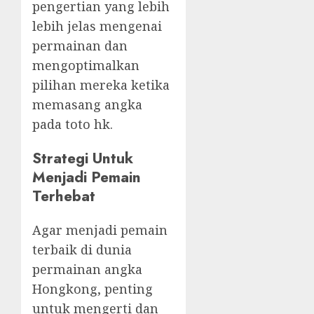
pengertian yang lebih
lebih jelas mengenai
permainan dan
mengoptimalkan
pilihan mereka ketika
memasang angka
pada toto hk.
Strategi Untuk
Menjadi Pemain
Terhebat
Agar menjadi pemain
terbaik di dunia
permainan angka
Hongkong, penting
untuk mengerti dan