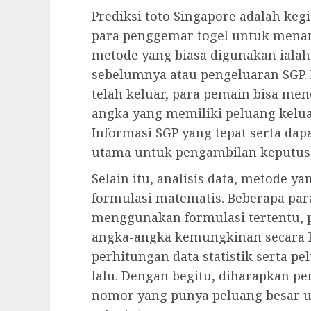
Prediksi toto Singapore adalah keg
para penggemar togel untuk mena
metode yang biasa digunakan ialah
sebelumnya atau pengeluaran SGP
telah keluar, para pemain bisa me
angka yang memiliki peluang kelua
Informasi SGP yang tepat serta da
utama untuk pengambilan keputusa
Selain itu, analisis data, metode ya
formulasi matematis. Beberapa par
menggunakan formulasi tertentu,
angka-angka kemungkinan secara le
perhitungan data statistik serta pe
lalu. Dengan begitu, diharapkan 
nomor yang punya peluang besar 