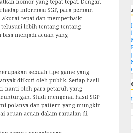
kan nomor yang tepat tepat. Dengan
rhadap informasi SGP, para pemain
 akurat tepat dan memperbaiki
 telusuri lebih tentang tentang
i bisa menjadi acuan yang
 merupakan sebuah tipe game yang
yak diikuti oleh publik. Setiap hasil
ti-nanti oleh para petaruh yang
euntungan. Studi mengenai hasil SGP
mi polanya dan pattern yang mungkin
gai acuan acuan dalam ramalan di