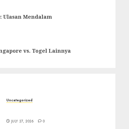
00: Ulasan Mendalam
ngapore vs. Togel Lainnya
Uncategorized
Cara Ampuh Kemenangan Togel Macao lima
dimensi: Ramalan Keluaran Selanjutnya
JULY 27, 2026
0