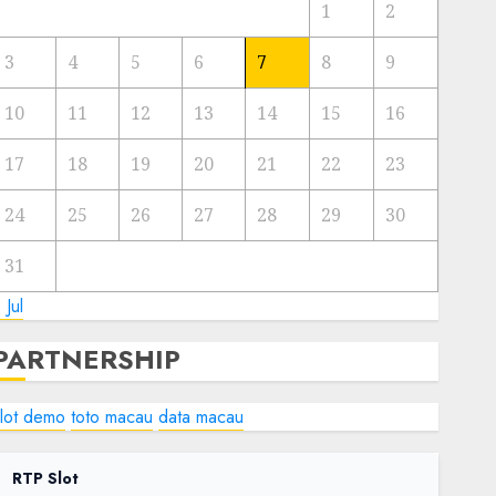
1
2
3
4
5
6
7
8
9
10
11
12
13
14
15
16
17
18
19
20
21
22
23
24
25
26
27
28
29
30
31
 Jul
PARTNERSHIP
lot demo
toto macau
data macau
RTP Slot