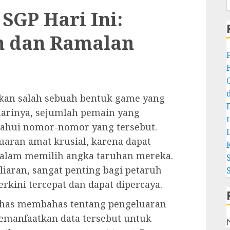
SGP Hari Ini:
n dan Ramalan
akan salah sebuah bentuk game yang
 harinya, sejumlah pemain yang
ahui nomor-nomor yang tersebut.
luaran amat krusial, karena dapat
dalam memilih angka taruhan mereka.
iaran, sangat penting bagi petaruh
rkini tercepat dan dapat dipercaya.
bahas membahas tentang pengeluaran
emanfaatkan data tersebut untuk