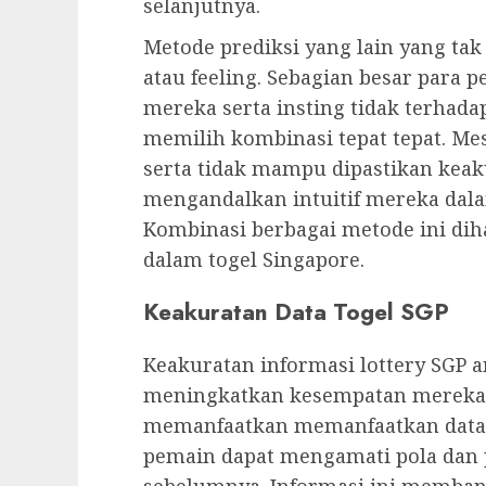
selanjutnya.
Metode prediksi yang lain yang tak 
atau feeling. Sebagian besar par
mereka serta insting tidak terha
memilih kombinasi tepat tepat. Mesk
serta tidak mampu dipastikan keak
mengandalkan intuitif mereka dal
Kombinasi berbagai metode ini d
dalam togel Singapore.
Keakuratan Data Togel SGP
Keakuratan informasi lottery SGP a
meningkatkan kesempatan mereka 
memanfaatkan memanfaatkan data 
pemain dapat mengamati pola dan 