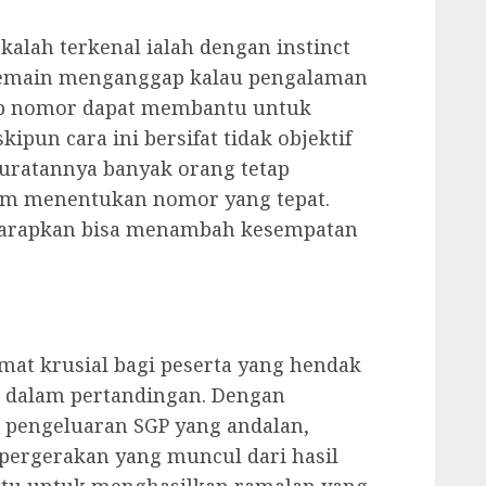
kalah terkenal ialah dengan instinct
a pemain menganggap kalau pengalaman
dap nomor dapat membantu untuk
ipun cara ini bersifat tidak objektif
uratannya banyak orang tetap
am menentukan nomor yang tepat.
iharapkan bisa menambah kesempatan
mat krusial bagi peserta yang hendak
dalam pertandingan. Dengan
pengeluaran SGP yang andalan,
pergerakan yang muncul dari hasil