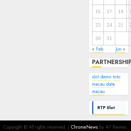
16
17
18
23
24
25
30
31
« Feb
Jun »
PARTNERSHI
slot demo
toto
macau
data
macau
RTP Slot
Copyright © All rights reserved.
|
ChromeNews
by AF themes.