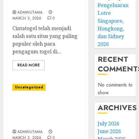
Togel
Pengeluaran
ADMINUTAMA
Lotre
MARCH 3, 2026
0
Singapore,
Cintatogel telah menjadi
Hongkong,
salah satu situs yang paling
dan Sidney
populer oleh para
2026
pengagum togel di...
RECENT
READ MORE
COMMENT
No comments to
Uncategorized
show.
Apa sebab Cintatogel
ARCHIVES
Menjadi Alternatif
Utama di Masyarakat
July 2026
Togel Online Siber?
June 2026
ADMINUTAMA
MARCH 3, 2026
0