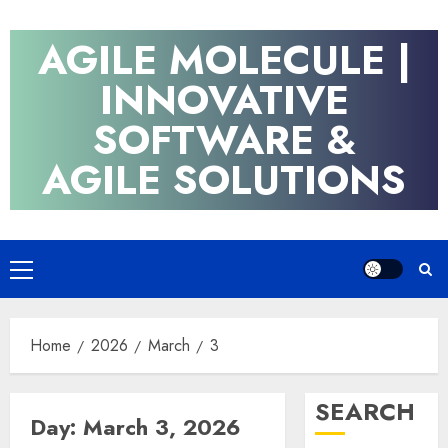
Skip
to
AGILE MOLECULE |
content
INNOVATIVE
SOFTWARE &
AGILE SOLUTIONS
Primary
Menu
Home
2026
March
3
SEARCH
Day:
March 3, 2026