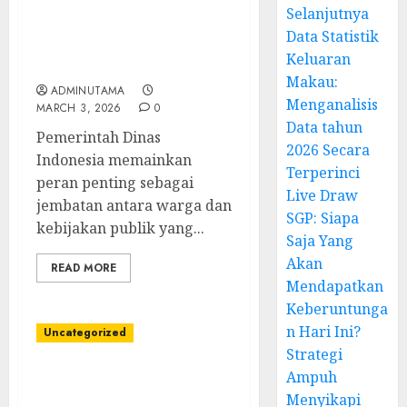
Selanjutnya
Pemerintah Dinas:
Data Statistik
Jembatan Antara Warga
Keluaran
dan Kebijakan Publik
Makau:
ADMINUTAMA
Menganalisis
MARCH 3, 2026
0
Data tahun
Pemerintah Dinas
2026 Secara
Indonesia memainkan
Terperinci
peran penting sebagai
Live Draw
jembatan antara warga dan
SGP: Siapa
kebijakan publik yang...
Saja Yang
Akan
READ MORE
Mendapatkan
Keberuntunga
n Hari Ini?
Uncategorized
Strategi
Ampuh
Cinta Togel: Situs Paling
Baik untuk Penggemar
Menyikapi